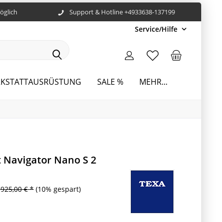
öglich
Support & Hotline +4933638-137199
Service/Hilfe
KSTATTAUSRÜSTUNG
SALE %
MEHR...
 Navigator Nano S 2
.925,00 € *
(10% gespart)