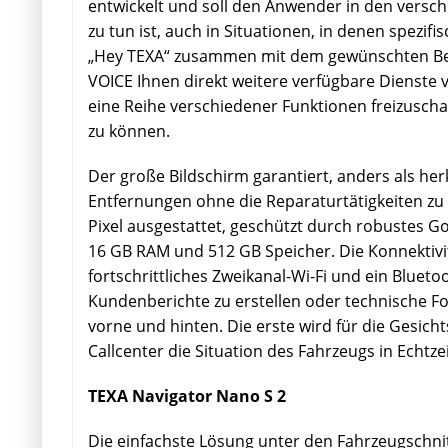
entwickelt und soll den Anwender in den verschi
zu tun ist, auch in Situationen, in denen spezif
„Hey TEXA“ zusammen mit dem gewünschten Bef
VOICE Ihnen direkt weitere verfügbare Dienste 
eine Reihe verschiedener Funktionen freizuschal
zu können.
Der große Bildschirm garantiert, anders als h
Entfernungen ohne die Reparaturtätigkeiten zu
Pixel ausgestattet, geschützt durch robustes Go
16 GB RAM und 512 GB Speicher. Die Konnektivit
fortschrittliches Zweikanal-Wi-Fi und ein Bluet
Kundenberichte zu erstellen oder technische Fo
vorne und hinten. Die erste wird für die Gesich
Callcenter die Situation des Fahrzeugs in Echtze
TEXA Navigator Nano S 2
Die einfachste Lösung unter den Fahrzeugschnitts