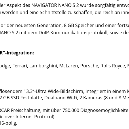
der Aspekt des NAVIGATOR NANO S 2 wurde sorgfältig entwo
erden und eine Schnittstelle zu schaffen, die reich an inno
sor der neuesten Generation, 8 GB Speicher und einer fortsc
NANO S 2 mit dem DoIP-Kommunikationsprotokoll, sowie de
"-Integration:
Dodge, Ferrari, Lamborghini, McLaren, Porsche, Rolls Royce,
lösendem 13,3“-Ultra Wide-Bildschirm, integriert in ein
12 GB SSD Festplatte, Dualband Wi-Fi, 2 Kameras (8 und 8 Me
AR Freischaltung, mit über 750.000 Diagnosemöglichkeiten 
c over Internet Protocol)
6-polig,