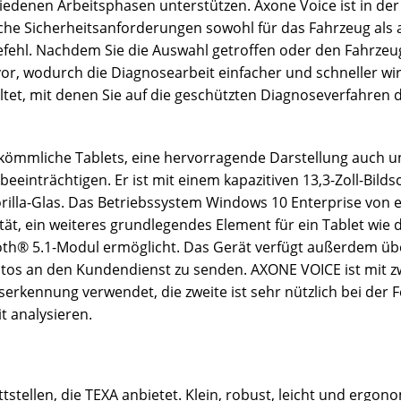
edenen Arbeitsphasen unterstützen. Axone Voice ist in der 
ische Sicherheitsanforderungen sowohl für das Fahrzeug als a
ehl. Nachdem Sie die Auswahl getroffen oder den Fahrzeu
vor, wodurch die Diagnosearbeit einfacher und schneller wi
tet, mit denen Sie auf die geschützten Diagnoseverfahren d
erkömmliche Tablets, eine hervorragende Darstellung auch
 beeinträchtigen.
Er ist mit einem kapazitiven 13,3-Zoll-Bild
rilla-Glas.
Das Betriebssystem Windows 10 Enterprise von ei
ät, ein weiteres grundlegendes Element für ein Tablet wie
ooth® 5.1-Modul ermöglicht.
Das Gerät verfügt außerdem übe
tos an den Kundendienst zu senden. AXONE VOICE ist mit zw
tserkennung verwendet, die zweite ist sehr nützlich bei der 
it analysieren.
tellen, die TEXA anbietet. Klein, robust, leicht und ergono