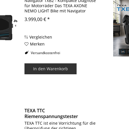
Navigator TXB2 - Kompakte Diagnose
für Motorräder Das TEXA AXONE
NEMO LIGHT Bike mit Navigator
TXB2 ist ein modernes und
3.999,00 € *
kompaktes Diagnosegerät für
Motorrad-Werkstätten und Bike-
Enthusiasten. Es bietet...
Vergleichen
Merken
Versandkostenfrei
In den
Warenkorb
TEXA TTC
Riemenspannungstester
DUCATI
TEXA TTC ist eine Vorrichtung für die
Überprüfung der richtigen