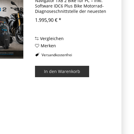
Navigator TXB 2 Bike für PC – inkl.
Software IDC6 Plus Bike Motorrad-
Diagnoseschnittstelle der neuesten
Generation – mit Aufzeichnung
1.995,90 € *
während der Fahrt. Der Navigator
TXB 2 ist die aktuelle...
Vergleichen
Merken
Versandkostenfrei
In den
Warenkorb