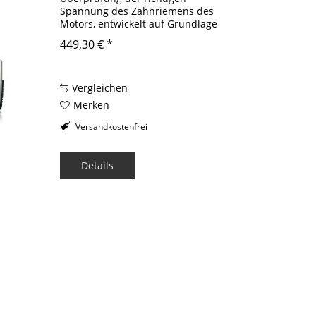
Spannung des Zahnriemens des
Motors, entwickelt auf Grundlage
der Spezifikationen von Ducati,
449,30 € *
speziell für die Motorräder der
Gruppe aus Borgo Panigale. Das
richtige Spannen...
Vergleichen
Merken
Versandkostenfrei
Details