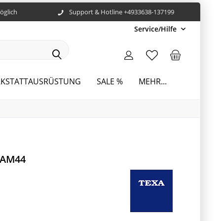
öglich
Support & Hotline +4933638-137199
Service/Hilfe
KSTATTAUSRÜSTUNG
SALE %
MEHR...
 AM44