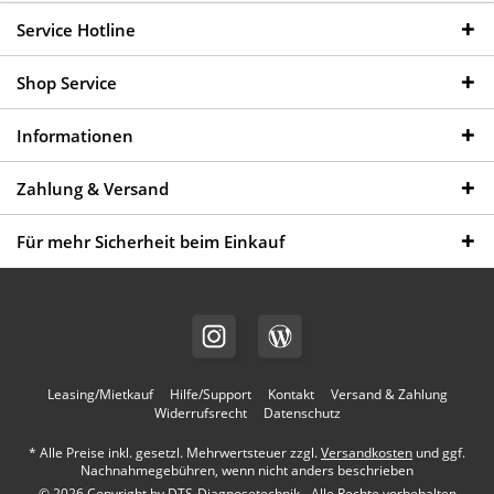
Service Hotline
Shop Service
Informationen
Zahlung & Versand
Für mehr Sicherheit beim Einkauf
Leasing/Mietkauf
Hilfe/Support
Kontakt
Versand & Zahlung
Widerrufsrecht
Datenschutz
* Alle Preise inkl. gesetzl. Mehrwertsteuer zzgl.
Versandkosten
und ggf.
Nachnahmegebühren, wenn nicht anders beschrieben
© 2026 Copyright by DTS-Diagnosetechnik - Alle Rechte vorbehalten