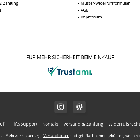
& Zahlung
Muster-Widerrufsformular
e
AGB
Impressum
FÜR MEHR SICHERHEIT BEIM EINKAUF
uf
Hilfe/Support
Kontakt
Versand & Zahlung
Widerrufsrech
etzl. Mehrwertsteuer zzgl.
Versandkosten
und ggf. Nachnahmegebühren, wenn nic