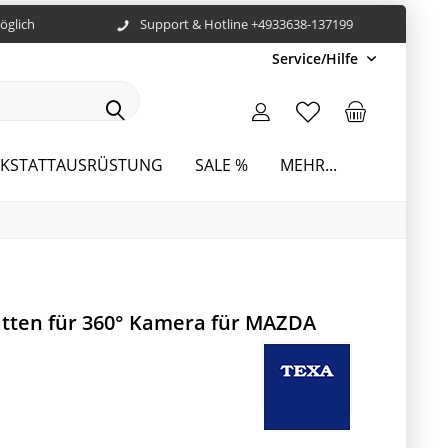
öglich
Support & Hotline +4933638-137199
Service/Hilfe
KSTATTAUSRÜSTUNG
SALE %
MEHR...
atten für 360° Kamera für MAZDA