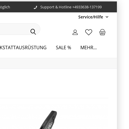
öglich
Support & Hotline +4933638-137199
Service/Hilfe
KSTATTAUSRÜSTUNG
SALE %
MEHR...