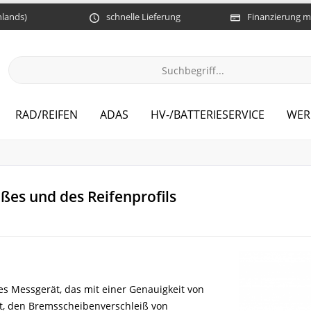
hlands)
schnelle Lieferung
Finanzierung m
RAD/REIFEN
ADAS
HV-/BATTERIESERVICE
WER
es und des Reifenprofils
es Messgerät, das mit einer Genauigkeit von
ht, den Bremsscheibenverschleiß von