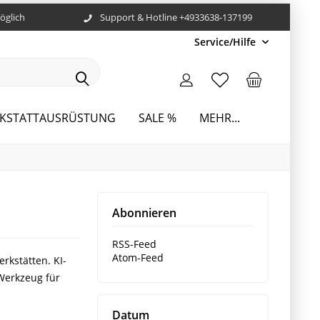
öglich
Support & Hotline +4933638-137199
Service/Hilfe
KSTATTAUSRÜSTUNG
SALE %
MEHR...
Abonnieren
RSS-Feed
Atom-Feed
rkstätten. KI-
Werkzeug für
Datum