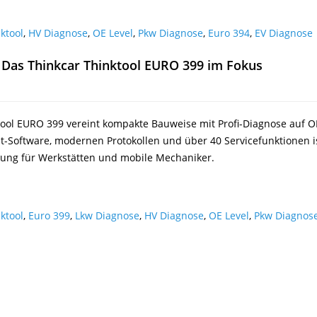
ktool
,
HV Diagnose
,
OE Level
,
Pkw Diagnose
,
Euro 394
,
EV Diagnose
 Das Thinkcar Thinktool EURO 399 im Fokus
tool EURO 399 vereint kompakte Bauweise mit Profi-Diagnose auf O
lt-Software, modernen Protokollen und über 40 Servicefunktionen is
sung für Werkstätten und mobile Mechaniker.
ktool
,
Euro 399
,
Lkw Diagnose
,
HV Diagnose
,
OE Level
,
Pkw Diagnos