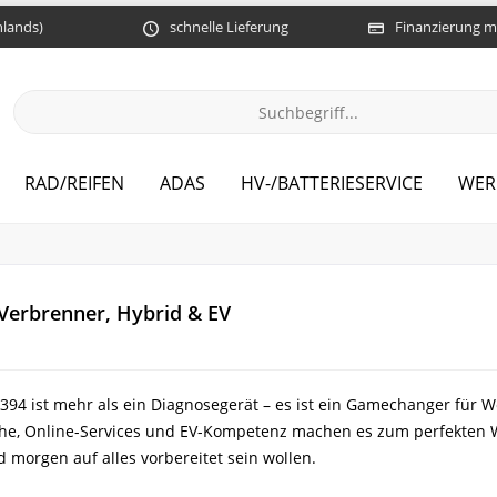
hlands)
schnelle Lieferung
Finanzierung m
RAD/REIFEN
ADAS
HV-/BATTERIESERVICE
WER
 Verbrenner, Hybrid & EV
394 ist mehr als ein Diagnosegerät – es ist ein Gamechanger für We
che, Online-Services und EV-Kompetenz machen es zum perfekten 
nd morgen auf alles vorbereitet sein wollen.